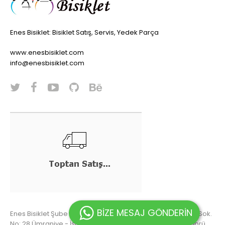
Enes Bisiklet: Bisiklet Satış, Servis, Yedek Parça
www.enesbisiklet.com
info@enesbisiklet.com
BİZE MESAJ GÖNDERİN
Enes Bisiklet Şube 1: Altınşehir Mah. Acısu Cad. Adile Sultan Sok.
No: 28 Ümraniye - İstanbul / Şube 2: Parseller Mah. Taşköprü