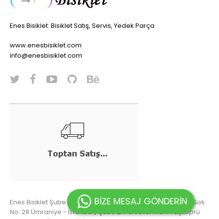
Enes Bisiklet: Bisiklet Satış, Servis, Yedek Parça
www.enesbisiklet.com
info@enesbisiklet.com
BİZE MESAJ GÖNDERİN
Enes Bisiklet Şube 1: Altınşehir Mah. Acısu Cad. Adile Sultan Sok.
No: 28 Ümraniye - İstanbul / Şube 2: Parseller Mah. Taşköprü