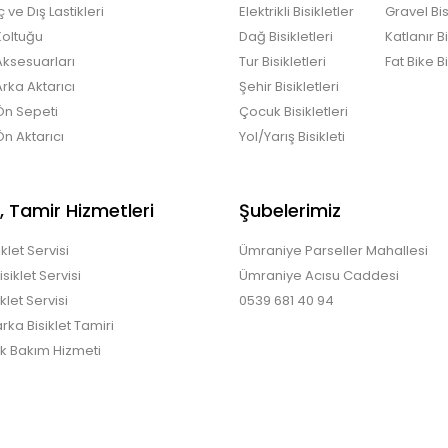
İç ve Dış Lastikleri
Elektrikli Bisikletler
Gravel Bis
 Koltuğu
Dağ Bisikletleri
Katlanır Bi
 Aksesuarları
Tur Bisikletleri
Fat Bike Bi
Arka Aktarıcı
Şehir Bisikletleri
 Ön Sepeti
Çocuk Bisikletleri
Ön Aktarıcı
Yol/Yarış Bisikleti
, Tamir Hizmetleri
Şubelerimiz
klet Servisi
Ümraniye Parseller Mahallesi
isiklet Servisi
Ümraniye Acısu Caddesi
klet Servisi
0539 681 40 94
arka Bisiklet Tamiri
ik Bakım Hizmeti