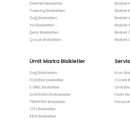
Elektrikli Bisikletler
Bisiklet 
Trekking Bisikletleri
Bisiklet
Dağ Bisikletleri
Bisiklet
Yol Bisikletleri
Bisiklet 
Şehir Bisikletleri
Bisiklet
Çocuk Bisikletleri
Bisiklet 
Ümit Marka Bisikletler
Servis
Dağ Bisikletleri
Kron Bisi
FOLDİNG bisikletler
Corelli B
E-BİKE Bisikletler
Ümit Bisi
SUSPENSION Bisikletler
Farklı M
TREKKİNG Bisikletler
Periyod
CİTY Bisikletler
KİDS Bisikletler