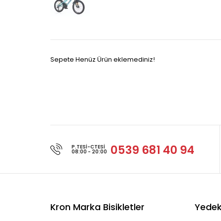
Sepete Henüz Ürün eklemediniz!
0539 681 40 94
P.TESI-CTESI
08:00 - 20:00
Kron Marka Bisikletler
Yedek