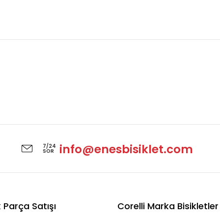
info@enesbisiklet.com
7/24
SOR
 Parça Satışı
Corelli Marka Bisikletler