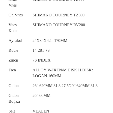
Vites
Ön Vites
SHIMANO TOURNEY TZ500
Vites
SHIMANO TOURNEY RV200
Kolu
Aynakol
24X34X42T 170MM
Ruble
14-28T 7S
Zincir
7S INDEX
Fren
ALLOY V-FREN/M.DİSK H.DİSK:
LOGAN 160MM
Gidon
26” 620MM 31.8 27.5/29” 640MM 31.8
Gidon
26” 60MM
Boğazı
Sele
VEALEN