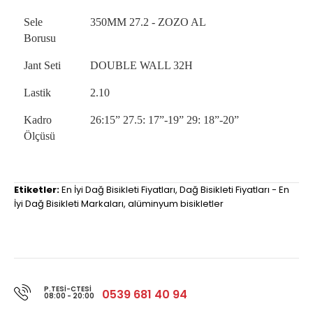
Sele
350MM 27.2 - ZOZO AL
Borusu
Jant Seti
DOUBLE WALL 32H
Lastik
2.10
Kadro
26:15” 27.5: 17”-19” 29: 18”-20”
Ölçüsü
Etiketler:
En İyi Dağ Bisikleti Fiyatları
,
Dağ Bisikleti Fiyatları - En
İyi Dağ Bisikleti Markaları
,
alüminyum bisikletler
P.TESI-CTESI
0539 681 40 94
08:00 - 20:00