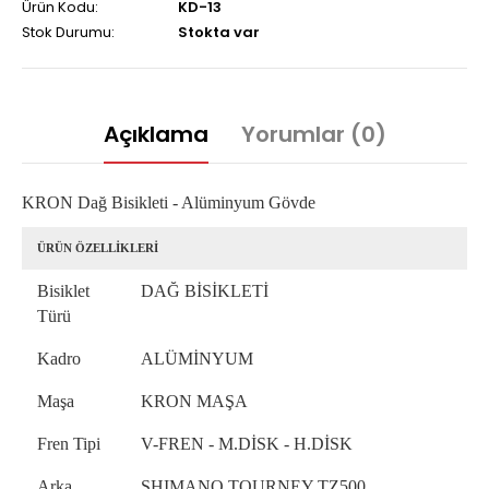
Ürün Kodu:
KD-13
Stok Durumu:
Stokta var
Açıklama
Yorumlar (0)
KRON Dağ Bisikleti - Alüminyum Gövde
ÜRÜN ÖZELLİKLERİ
Bisiklet
DAĞ BİSİKLETİ
Türü
Kadro
ALÜMİNYUM
Maşa
KRON MAŞA
Fren Tipi
V-FREN - M.DİSK - H.DİSK
Arka
SHIMANO TOURNEY TZ500