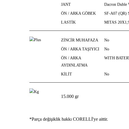
JANT
Dacron Duble 
ÖN / ARKA GÖBEK
SF-A07 (QR)
LASTİK
MITAS 20X1,
ZİNCİR MUHAFAZA
No
ÖN / ARKA TAŞIYICI
No
ÖN / ARKA
WITH BATER
AYDINLATMA
KİLİT
No
15.000 gr
*Parça değişiklik hakkı CORELLİ'ye aittir.