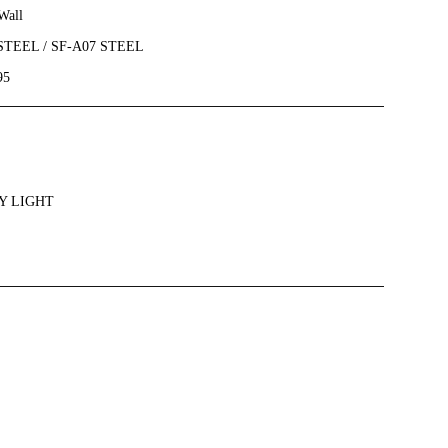
Wall
 STEEL / SF-A07 STEEL
95
Y LIGHT