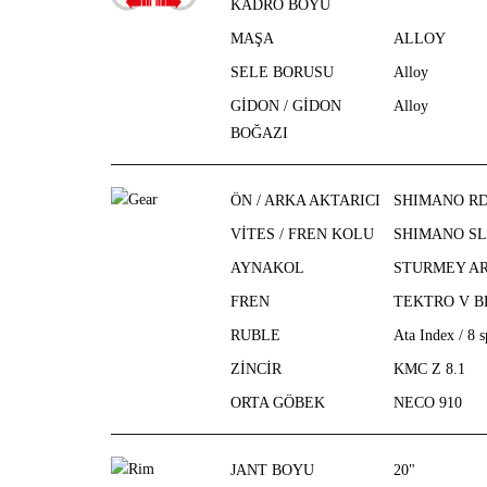
KADRO BOYU
MAŞA
ALLOY
SELE BORUSU
Alloy
GİDON / GİDON
Alloy
BOĞAZI
ÖN / ARKA AKTARICI
SHIMANO RD
VİTES / FREN KOLU
SHIMANO SL
AYNAKOL
STURMEY AR
FREN
TEKTRO V B
RUBLE
Ata Index / 8 
ZİNCİR
KMC Z 8.1
ORTA GÖBEK
NECO 910
JANT BOYU
20"