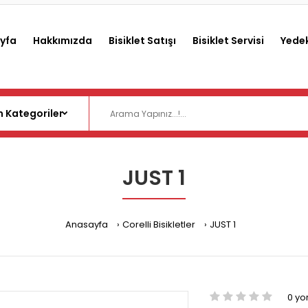
yfa
Hakkımızda
Bisiklet Satışı
Bisiklet Servisi
Yedek
JUST 1
Anasayfa
Corelli Bisikletler
JUST 1
0 y