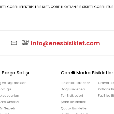
LETİ
,
CORELLİ ELEKTRİKLİ BİSİKLET
,
CORELLİ KATLANIR BİSİKLETİ
,
CORELLİ TUR 
info@enesbisiklet.com
7/24
SOR
 Parça Satışı
Corelli Marka Bisikletler
İç ve Dış Lastikleri
Elektrikli Bisikletler
Gravel Bis
 Koltuğu
Dağ Bisikletleri
Katlanır Bi
 Aksesuarları
Tur Bisikletleri
Fat Bike Bi
Arka Aktarıcı
Şehir Bisikletleri
 Ön Sepeti
Çocuk Bisikletleri